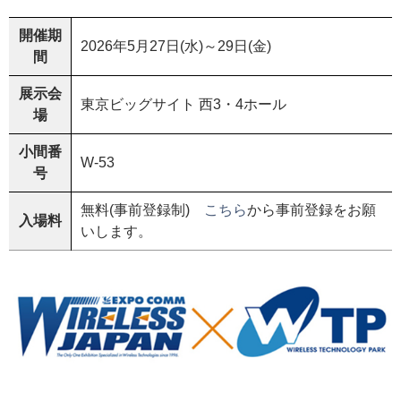
開催期
2026年5月27日(水)～29日(金)
間
展示会
東京ビッグサイト 西3・4ホール
場
小間番
W-53
号
無料(事前登録制)
こちら
から事前登録をお願
入場料
いします。