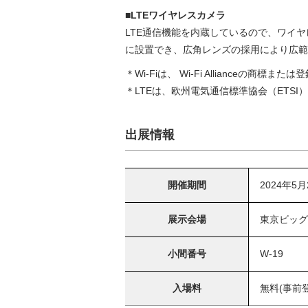
■LTEワイヤレスカメラ
LTE通信機能を内蔵しているので、ワイ
に設置でき、広角レンズの採用により広範
Wi-Fiは、 Wi-Fi Allianceの商標ま
LTEは、欧州電気通信標準協会（ETS
出展情報
開催期間
2024年5月
展示会場
東京ビッグ
小間番号
W-19
入場料
無料(事前